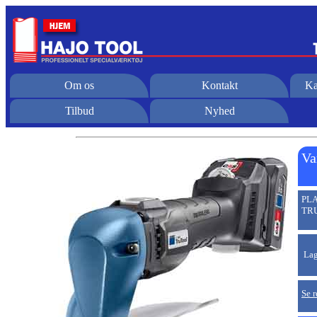
Om os
Kontakt
Ka
Tilbud
Nyhed
Va
PLA
TR
Lag
Se r