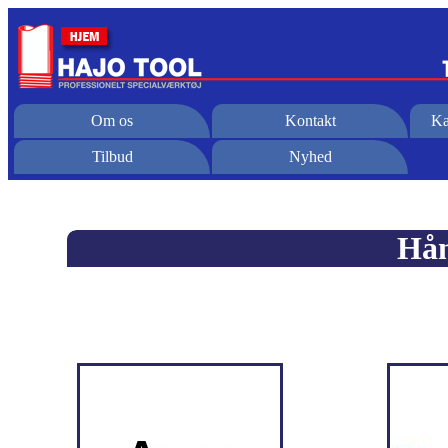
Om os
Kontakt
Ka
Tilbud
Nyhed
Hån