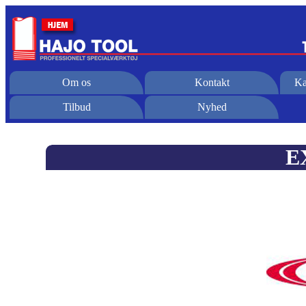
Om os
Kontakt
Ka
Tilbud
Nyhed
E