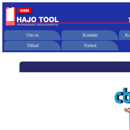
Om os
Kontakt
Ka
Tilbud
Nyhed