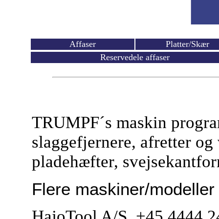
Affaser
Platter/Skær
Reservedele affaser
TRUMPF´s
maskin program
slaggefjernere, afretter og
pladehæfter, svejsekantfor
Flere maskiner/modeller k
HajoTool A/S +45 4444 